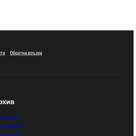
кти
Обратна връзка
рхив
май 2026
април 2026
март 2026